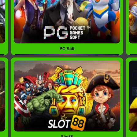
PG Soft
Slot88