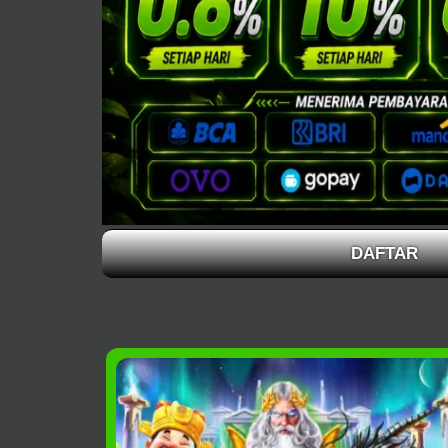
DAFTAR