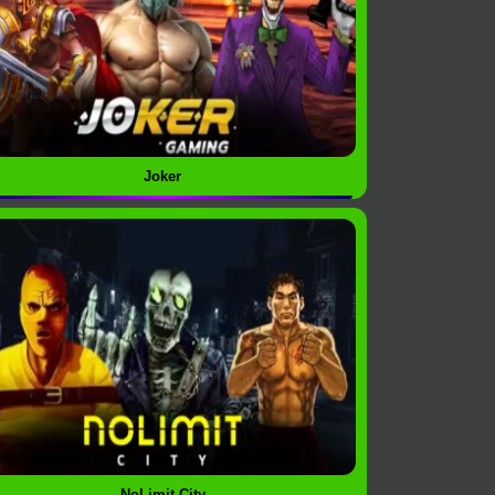
Joker
NoLimit City