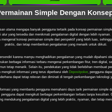
Permainan Simple Dengan Konsep
asan utama mengapa banyak pengguna tertarik pada konsep permainan simple
alur yang tersedia dan menikmati pengalaman digital dengan lebih nyaman.
engenal konsep permainan simple dari perspektif yang lebih luas, sehingga se
praktis, dan tetap memberikan pengalaman yang menarik untuk diikuti.
 tersendiri karena mampu menghadirkan pengalaman yang mudah dipahami ole
kan berbagai informasi terbaru mengenai perkembangan fitur, tren digital, 
un tetap menarik. Selain itu, pendekatan yang tidak berlebihan membuat pe
 mengikuti informasi yang terus diperbarui oleh
Depositpoker
, pengguna dap
erhana dapat tetap relevan dan diminati di tengah perkembangan teknologi
formasi yang membantu pengguna memahami daya tarik permainan simple dal
 pengguna dapat mengikuti berbagai perkembangan terbaru tanpa kesulitan. O
ng mendukung pengalaman digital yang lebih praktis, nyaman, dan tetap mena