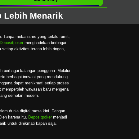
 Lebih Menarik
. Tanpa mekanisme yang terlalu rumit,
Depositpoker
menghadirkan berbagai
tiap aktivitas terasa lebih ringan,
h berbagai kalangan pengguna. Melalui
serta berbagai inovasi yang mendukung
ngguna dapat menikmati setiap proses
at memperoleh wawasan baru mengenai
 yang semakin modern.
am dunia digital masa kini. Dengan
leh karena itu,
Depositpoker
menjadi
rik untuk dinikmati kapan saja.