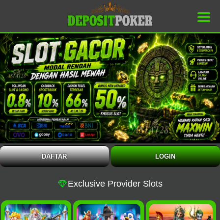
DAFTAR
LOGIN
Exclusive Provider Slots